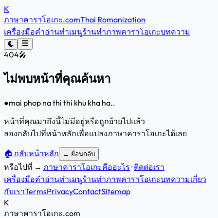
K
ภาษาคาราโอเกะ
.com
Thai Romanization
เครื่องมือคำอ่าน
ทำเมนูร้าน
ทำภาพคาราโอเกะ
บทความ
404
🎤
ไม่พบหน้าที่คุณค้นหา
●
mai phop na thi thi khu kha ha
..
หน้าที่คุณมาถึงนี้ไม่มีอยู่หรือถูกย้ายไปแล้ว
ลองกลับไปที่หน้าหลักเพื่อแปลงภาษาคาราโอเกะได้เลย
🏠 กลับหน้าหลัก
← ย้อนกลับ
หรือไปที่ →
ภาษาคาราโอเกะคืออะไร
·
ติดต่อเรา
เครื่องมือคำอ่าน
ทำเมนูร้าน
ทำภาพคาราโอเกะ
บทความ
เกี่ยว
กับเรา
Terms
Privacy
Contact
Sitemap
K
ภาษาคาราโอเกะ
.com