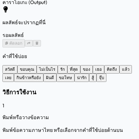
คาราโอเกะ (Output)
ผลลัพธ์จะปรากฏที่นี่
รอผลลัพธ์
คัดลอก
คำที่ใช้บ่อย
สวัสดี
ขอบคุณ
ไม่เป็นไร
รัก
ที่สุด
ของ
เธอ
คิดถึง
แล้ว
เลย
กินข้าวหรือยัง
ฝันดี
ขอโทษ
น่ารัก
สู้
จุ๊บ
วิธีการใช้งาน
1
พิมพ์หรือวางข้อความ
พิมพ์ข้อความภาษาไทย หรือเลือกจากคำที่ใช้บ่อยด้านบน