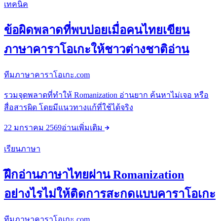
เทคนิค
ข้อผิดพลาดที่พบบ่อยเมื่อคนไทยเขียน
ภาษาคาราโอเกะให้ชาวต่างชาติอ่าน
ทีมภาษาคาราโอเกะ.com
รวมจุดพลาดที่ทำให้ Romanization อ่านยาก ค้นหาไม่เจอ หรือ
สื่อสารผิด โดยมีแนวทางแก้ที่ใช้ได้จริง
22 มกราคม 2569
อ่านเพิ่มเติม