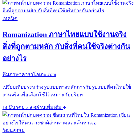
เทคนิค
Romanization ภาษาไทยแบบใช้งานจริง
สิ่งที่ถูกตามหลัก กับสิ่งที่คนใช้จริงต่างกัน
อย่างไร
ทีมภาษาคาราโอเกะ.com
เปรียบเทียบระหว่างรูปแบบทางหลักการกับรูปแบบที่คนไทยใช้
งานจริง เพื่อเลือกใช้ได้เหมาะกับบริบท
14 มีนาคม 2568
อ่านเพิ่มเติม
วัฒนธรรม