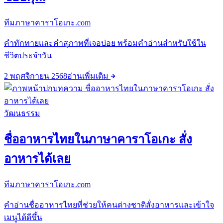
ทีมภาษาคาราโอเกะ.com
คำทักทายและคำสุภาพที่เจอบ่อย พร้อมคำอ่านสำหรับใช้ใน
ชีวิตประจำวัน
2 พฤศจิกายน 2568
อ่านเพิ่มเติม
วัฒนธรรม
ชื่ออาหารไทยในภาษาคาราโอเกะ สั่ง
อาหารได้เลย
ทีมภาษาคาราโอเกะ.com
คำอ่านชื่ออาหารไทยที่ช่วยให้คนต่างชาติสั่งอาหารและเข้าใจ
เมนูได้ดีขึ้น