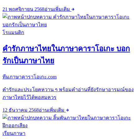
21 พฤศจิกายน 2568
อ่านเพิ่มเติม
โรแมนติก
คำรักภาษาไทยในภาษาคาราโอเกะ บอก
รักเป็นภาษาไทย
ทีมภาษาคาราโอเกะ.com
คำรักและประโยคหวาน ๆ พร้อมคำอ่านที่ยังรักษาอารมณ์ของ
ภาษาไทยไว้ได้พอสมควร
12 ธันวาคม 2568
อ่านเพิ่มเติม
เรียนภาษา