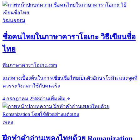
วัฒนธรรม
ชื่อคนไทยในภาษาคาราโอเกะ วิธีเขียนชื่อ
ไทย
ทีมภาษาคาราโอเกะ.com
แนวทางเบื้องต้นในการเขียนชื่อไทยเป็นตัวอักษรโรมัน และจุดที่
ควรระวังเวลาใช้กับคนจริง
4 กรกฎาคม 2568
อ่านเพิ่มเติม
เพลง
ฝึกทำคำอ่านเพลงไทยด้วย Romanization