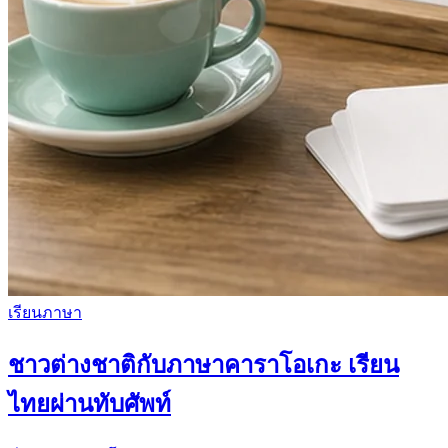
เรียนภาษา
ชาวต่างชาติกับภาษาคาราโอเกะ เรียน
ไทยผ่านทับศัพท์