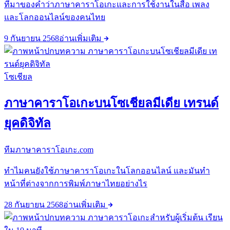
ที่มาของคำว่าภาษาคาราโอเกะและการใช้งานในสื่อ เพลง
และโลกออนไลน์ของคนไทย
9 กันยายน 2568
อ่านเพิ่มเติม
โซเชียล
ภาษาคาราโอเกะบนโซเชียลมีเดีย เทรนด์
ยุคดิจิทัล
ทีมภาษาคาราโอเกะ.com
ทำไมคนยังใช้ภาษาคาราโอเกะในโลกออนไลน์ และมันทำ
หน้าที่ต่างจากการพิมพ์ภาษาไทยอย่างไร
28 กันยายน 2568
อ่านเพิ่มเติม