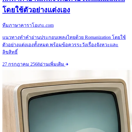
โดยใช้ตัวอย่างแต่งเอง
ทีมภาษาคาราโอเกะ.com
แนวทางทำคำอ่านประกอบเพลงไทยด้วย Romanization โดยใช้
ตัวอย่างแต่งเองทั้งหมด พร้อมข้อควรระวังเรื่องจังหวะและ
ลิขสิทธิ์
27 กรกฎาคม 2568
อ่านเพิ่มเติม