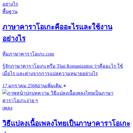
พื้นฐาน
ภาษาคาราโอเกะคืออะไรและใช้งาน
อย่างไร
ทีมภาษาคาราโอเกะ.com
รู้จักภาษาคาราโอเกะหรือ Thai Romanization ว่าคืออะไร ใช้
เมื่อไร และต่างจากการแปลความหมายอย่างไร
17 มกราคม 2568
อ่านเพิ่มเติม
เพลง
วิธีแปลงเนื้อเพลงไทยเป็นภาษาคาราโอเกะ