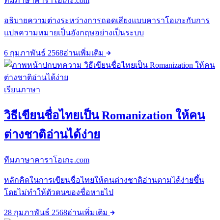
ทีมภาษาคาราโอเกะ.com
อธิบายความต่างระหว่างการถอดเสียงแบบคาราโอเกะกับการ
แปลความหมายเป็นอังกฤษอย่างเป็นระบบ
6 กุมภาพันธ์ 2568
อ่านเพิ่มเติม
เรียนภาษา
วิธีเขียนชื่อไทยเป็น Romanization ให้คน
ต่างชาติอ่านได้ง่าย
ทีมภาษาคาราโอเกะ.com
หลักคิดในการเขียนชื่อไทยให้คนต่างชาติอ่านตามได้ง่ายขึ้น
โดยไม่ทำให้ตัวตนของชื่อหายไป
28 กุมภาพันธ์ 2568
อ่านเพิ่มเติม