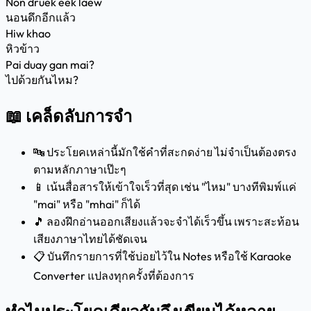
Non druek eek laew
นอนดึกอีกแล้ว
Hiw khao
หิวข้าว
Pai duay gan mai?
ไปด้วยกันไหม?
📖 เคล็ดลับการจำ
🔤 ประโยคเหล่านี้มักใช้คำที่สะกดง่าย ไม่จำเป็นต้องตรง
ตามหลักภาษาเป๊ะๆ
📱 เน้นสื่อสารให้เข้าใจเร็วที่สุด เช่น "ไหม" บางทีพิมพ์แค่
"mai" หรือ "mhai" ก็ได้
🎵 ลองฝึกอ่านออกเสียงแล้วจะจำได้เร็วขึ้น เพราะสะท้อน
เสียงภาษาไทยได้ชัดเจน
📋 บันทึกรายการที่ใช้บ่อยไว้ใน Notes หรือใช้ Karaoke
Converter แปลงทุกครั้งที่ต้องการ