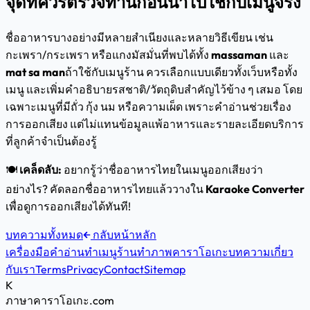
จุดที่ควรตรวจทานก่อนนำไปใช้กับเมนูจริง
ชื่ออาหารบางอย่างมีหลายสำเนียงและหลายวิธีเขียน เช่น
กะเพรา/กระเพรา หรือแกงมัสมั่นที่พบได้ทั้ง
massaman
และ
mat sa man
ถ้าใช้กับเมนูร้าน ควรเลือกแบบเดียวทั้งเว็บหรือทั้ง
เมนู และเพิ่มคำอธิบายรสชาติ/วัตถุดิบสำคัญไว้ข้าง ๆ เสมอ โดย
เฉพาะเมนูที่มีถั่ว กุ้ง นม หรือความเผ็ด เพราะคำอ่านช่วยเรื่อง
การออกเสียง แต่ไม่แทนข้อมูลแพ้อาหารและรายละเอียดบริการ
ที่ลูกค้าจำเป็นต้องรู้
🍽️
เคล็ดลับ:
อยากรู้ว่าชื่ออาหารไทยในเมนูออกเสียงว่า
อย่างไร? คัดลอกชื่ออาหารไทยแล้ววางใน
Karaoke Converter
เพื่อดูการออกเสียงได้ทันที!
บทความทั้งหมด
กลับหน้าหลัก
เครื่องมือคำอ่าน
ทำเมนูร้าน
ทำภาพคาราโอเกะ
บทความ
เกี่ยว
กับเรา
Terms
Privacy
Contact
Sitemap
K
ภาษาคาราโอเกะ
.com