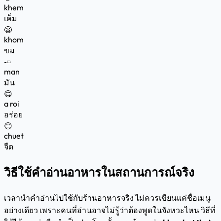
khem
เค็ม
😬
khom
ขม
🧈
man
มัน
😋
a roi
อร่อย
😐
chuet
จืด
วิธีใช้คำอ่านอาหารในสถานการณ์จริง
เวลานำคำอ่านไปใช้กับร้านอาหารจริง ไม่ควรเขียนแค่ชื่อเมนู
อย่างเดียว เพราะคนที่อ่านอาจไม่รู้ว่าต้องพูดในจังหวะไหน วิธีที่