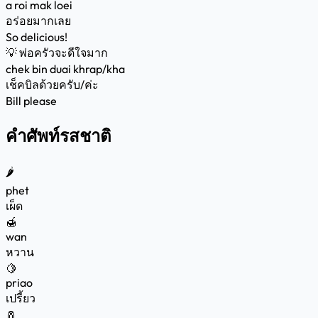
a roi mak loei
อร่อยมากเลย
So delicious!
💡
พ่อครัวจะดีใจมาก
chek bin duai khrap/kha
เช็คบิลด้วยครับ/ค่ะ
Bill please
คำศัพท์รสชาติ
🌶️
phet
เผ็ด
🍯
wan
หวาน
🍋
priao
เปรี้ยว
🧂