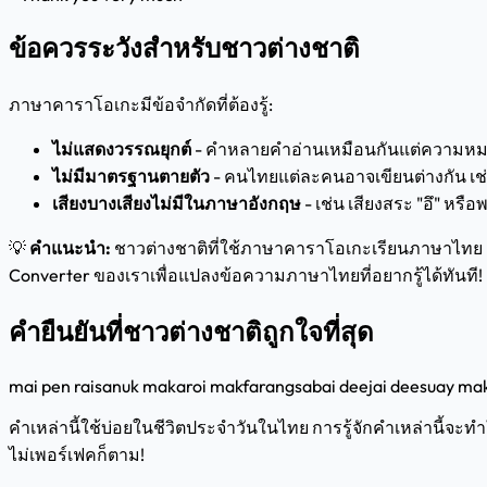
ข้อควรระวังสำหรับชาวต่างชาติ
ภาษาคาราโอเกะมีข้อจำกัดที่ต้องรู้:
ไม่แสดงวรรณยุกต์
- คำหลายคำอ่านเหมือนกันแต่ความหมายต่า
ไม่มีมาตรฐานตายตัว
- คนไทยแต่ละคนอาจเขียนต่างกัน เช่น 
เสียงบางเสียงไม่มีในภาษาอังกฤษ
- เช่น เสียงสระ "อึ" หรื
💡
คำแนะนำ:
ชาวต่างชาติที่ใช้ภาษาคาราโอเกะเรียนภาษาไทย 
Converter ของเราเพื่อแปลงข้อความภาษาไทยที่อยากรู้ได้ทันที!
คำยืนยันที่ชาวต่างชาติถูกใจที่สุด
mai pen rai
sanuk mak
aroi mak
farang
sabai dee
jai dee
suay ma
คำเหล่านี้ใช้บ่อยในชีวิตประจำวันในไทย การรู้จักคำเหล่านี้
ไม่เพอร์เฟคก็ตาม!