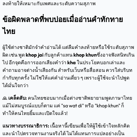
ลงท้ายให้เหมาะกับเพศและระดับความสุภาพ
ข้อผิดพลาดที่พบบ่อยเมื่ออ่านคำทักทาย
ไทย
ผู้ใช้ต่างชาติมักจำคำอ่านได้ แต่ลืมคำลงท้ายหรือใช้ระดับสุภาพ
ผิด เช่น พูด
khop jai
กับลูกค้าแทน
khop khun
ซึ่งอาจฟังสนิทเกิน
ไป อีกจุดคือการออกเสียงคำว่า
kha
ในประโยคบอกเล่าและ
คำถามอาจต่างน้ำเสียงกัน สำหรับเว็บหรือสื่อสอน ควรใส่บริบท
กำกับทุกครั้ง ไม่ใช่ให้แค่คำอ่านเดี่ยว ๆ เพราะผู้ใช้จะนำไปพูด
ได้มั่นใจกว่า
🙏
เคล็ดลับ:
คนไทยชอบมากเมื่อต่างชาติพยายามพูดภาษาไทย
แม้ไม่สมบูรณ์แบบก็ตาม แค่ "sa wat di" หรือ "khop khun" ก็
ทำให้คนไทยยิ้มและเปิดใจแล้ว!
แนวทางบรรณาธิการ:
เนื้อหานี้เขียนเพื่อให้ผู้ใช้เข้าใจหลักคิด
และนำไปตรวจทานงานจริงได้ ไม่ได้แทนการแปลอย่างเป็น