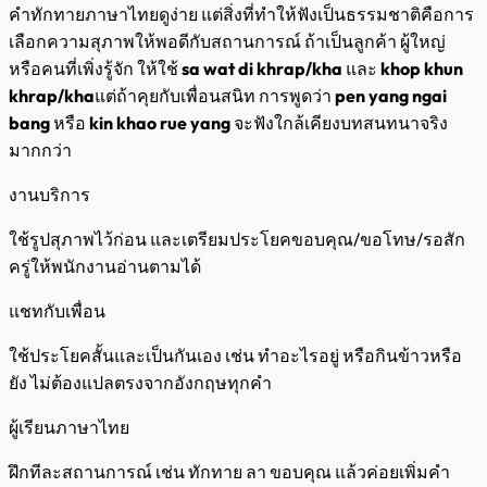
คำทักทายภาษาไทยดูง่าย แต่สิ่งที่ทำให้ฟังเป็นธรรมชาติคือการ
เลือกความสุภาพให้พอดีกับสถานการณ์ ถ้าเป็นลูกค้า ผู้ใหญ่
หรือคนที่เพิ่งรู้จัก ให้ใช้
sa wat di khrap/kha
และ
khop khun
khrap/kha
แต่ถ้าคุยกับเพื่อนสนิท การพูดว่า
pen yang ngai
bang
หรือ
kin khao rue yang
จะฟังใกล้เคียงบทสนทนาจริง
มากกว่า
งานบริการ
ใช้รูปสุภาพไว้ก่อน และเตรียมประโยคขอบคุณ/ขอโทษ/รอสัก
ครู่ให้พนักงานอ่านตามได้
แชทกับเพื่อน
ใช้ประโยคสั้นและเป็นกันเอง เช่น ทำอะไรอยู่ หรือกินข้าวหรือ
ยัง ไม่ต้องแปลตรงจากอังกฤษทุกคำ
ผู้เรียนภาษาไทย
ฝึกทีละสถานการณ์ เช่น ทักทาย ลา ขอบคุณ แล้วค่อยเพิ่มคำ