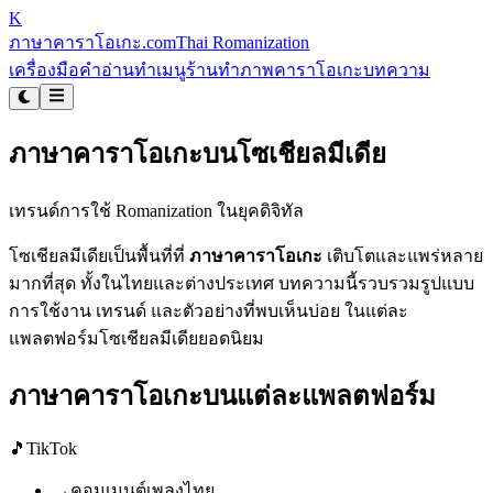
K
ภาษาคาราโอเกะ
.com
Thai Romanization
เครื่องมือคำอ่าน
ทำเมนูร้าน
ทำภาพคาราโอเกะ
บทความ
ภาษาคาราโอเกะบนโซเชียลมีเดีย
เทรนด์การใช้ Romanization ในยุคดิจิทัล
โซเชียลมีเดียเป็นพื้นที่ที่
ภาษาคาราโอเกะ
เติบโตและแพร่หลาย
มากที่สุด ทั้งในไทยและต่างประเทศ บทความนี้รวบรวมรูปแบบ
การใช้งาน เทรนด์ และตัวอย่างที่พบเห็นบ่อย ในแต่ละ
แพลตฟอร์มโซเชียลมีเดียยอดนิยม
ภาษาคาราโอเกะบนแต่ละแพลตฟอร์ม
🎵
TikTok
→
คอมเมนต์เพลงไทย