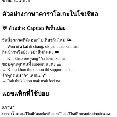
ชาติอ่านได้ด้วย
ตัวอย่างภาษาคาราโอเกะในโซเชียล
💬 ตัวอย่าง Caption ที่เห็นบ่อย
วันนี้อากาศดีจัง ออกไปเที่ยวกันไหม 🌤️
→
Wan ni a kat di chang, ok pai thiao kan mai
กินข้าวหรือยัง? อย่าลืมกินนะ ❤️
→
Kin khao rue yang? Ya luem kin na
ขอบคุณทุกคนที่ support นะคะ 🙏
→
Khop khun thuk khon thi support na kha
รักทุกคนมากๆ เลยนะ 💕
→
Rak thuk khon mak mak loei na
แฮชแท็กที่ใช้บ่อย
#ภาษา
คาราโอเกะ
#ThaiKaraoke
#LearnThai
#ThaiRomanization
#เพลง