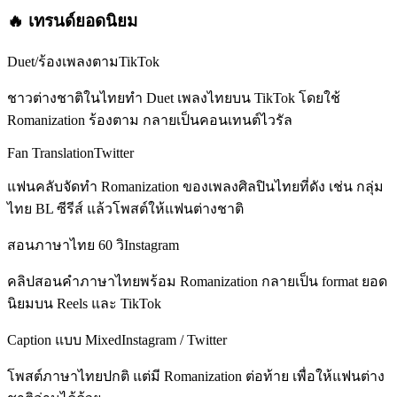
🔥 เทรนด์ยอดนิยม
Duet/ร้องเพลงตาม
TikTok
ชาวต่างชาติในไทยทำ Duet เพลงไทยบน TikTok โดยใช้
Romanization ร้องตาม กลายเป็นคอนเทนต์ไวรัล
Fan Translation
Twitter
แฟนคลับจัดทำ Romanization ของเพลงศิลปินไทยที่ดัง เช่น กลุ่ม
ไทย BL ซีรีส์ แล้วโพสต์ให้แฟนต่างชาติ
สอนภาษาไทย 60 วิ
Instagram
คลิปสอนคำภาษาไทยพร้อม Romanization กลายเป็น format ยอด
นิยมบน Reels และ TikTok
Caption แบบ Mixed
Instagram / Twitter
โพสต์ภาษาไทยปกติ แต่มี Romanization ต่อท้าย เพื่อให้แฟนต่าง