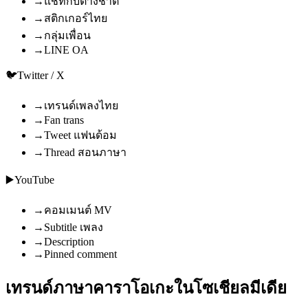
→
แชทกับต่างชาติ
→
สติกเกอร์ไทย
→
กลุ่มเพื่อน
→
LINE OA
🐦
Twitter / X
→
เทรนด์เพลงไทย
→
Fan trans
→
Tweet แฟนด้อม
→
Thread สอนภาษา
▶️
YouTube
→
คอมเมนต์ MV
→
Subtitle เพลง
→
Description
→
Pinned comment
เทรนด์ภาษาคาราโอเกะในโซเชียลมีเดีย